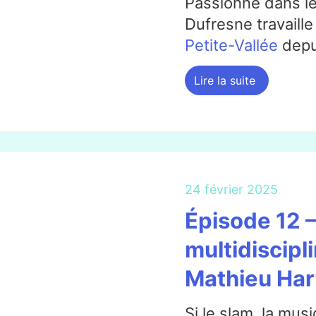
Passionné dans le
Dufresne travaille
Petite-Vallée
depu
Lire la suite
24 février 2025
Épisode 12 –
multidiscipl
Mathieu Har
Si le slam, la musi