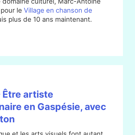
 domaine culturel, Marc-Antoine
 pour le
Village en chanson de
is plus de 10 ans maintenant.
 Être artiste
inaire en Gaspésie, avec
ton
que et les arts visuels font autant