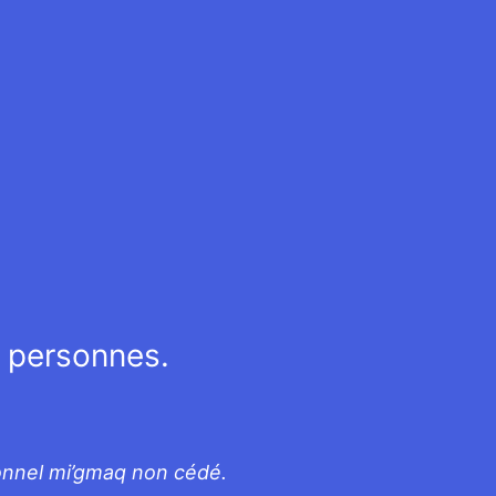
s personnes.
tionnel mi’gmaq non cédé.