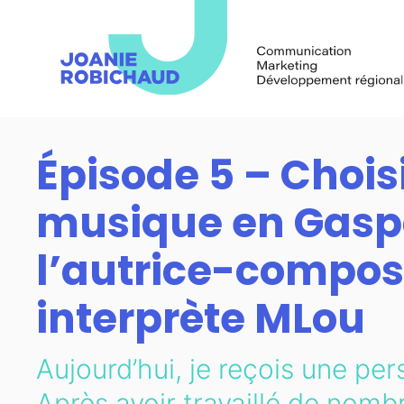
Épisode 5 – Choisi
musique en Gaspé
l’autrice-compos
interprète MLou
Aujourd’hui, je reçois une per
Après avoir travaillé de nom