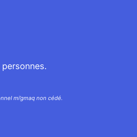
s personnes.
tionnel mi’gmaq non cédé.