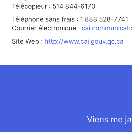
Télécopieur : 514 844-6170
Téléphone sans frais : 1 888 528-7741
Courrier électronique :
cai.communicati
Site Web :
http://www.cai.gouv.qc.ca
Viens me ja